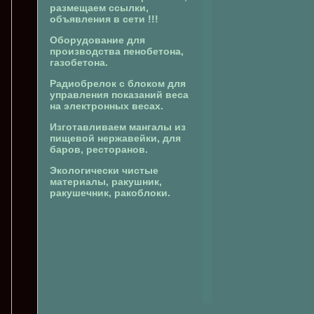
размещаем ссылки,
объявления в сети !!!
Оборудование для
производства пенобетона,
газобетона.
Радиобрелок с блоком для
управления показаний веса
на электронных весах.
Изготавливаем мангалы из
пищевой нержавейки, для
баров, ресторанов.
Экологически чистые
материалы, ракушник,
ракушечник, ракоблоки.